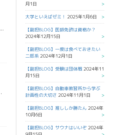
月1日
大学といえばゼミ！
2025年1月6日
【副担BLOG】医師免許は資格か？
式ホームページをご覧いただき、ありがとうございます。 今回は季節外れですが、私が所属しているサークルについて紹介したいと思います！ 私は富山県立大学のスキー部に所属しています。部員みん […]
2024年12月15日
【副担BLOG】一度は食べておきたい
二郎系
2024年12月1日
【副担BLOG】受験は団体戦
2024年11
月15日
【副担BLOG】自動車教習所から学ぶ
そもそも部活がある人が多いし、まだまだ遊びたいという人もいると思います。そこで今回は受験生以外の東進 […]
計画性の大切さ
2024年11月1日
【副担BLOG】推ししか勝たん
2024年
10月6日
【副担BLOG】サウナはいいぞ
2024年
9月15日