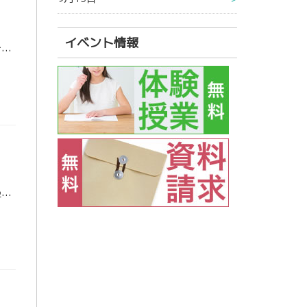
イベント情報
東進衛星予備校 南富山校 スタッフの清水です。 暑さの厳しい日々が続いていますが、いかがお過ごしでしょうか？オープンキャンパスなどに参加して、楽しい大学生活をイメージしてわくわくしている人も多いと思います。受験生 […]
東進衛星予備校 南富山校 スタッフの平野です。 私からは、富山県立大学工学部について紹介したいと思います。 工学部には、機械システム工学科・知能ロボット工学科・電気電子工学科・情報システム工学科・環境 […]