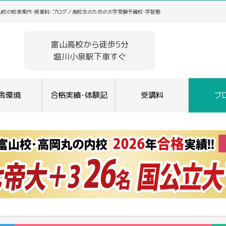
山校の校舎案内･授業料･ブログ／高校生のための大学受験予備校･学習塾
富山高校から徒歩5分
堀川小泉駅下車すぐ
舎環境
合格実績･体験記
受講料
ブ