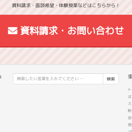
資料請求・面談希望・体験授業などはこちらから！
資料請求・お問い合わせ
検
高
索
。
ト
結
は
果:
ス
校
合
受
ブ