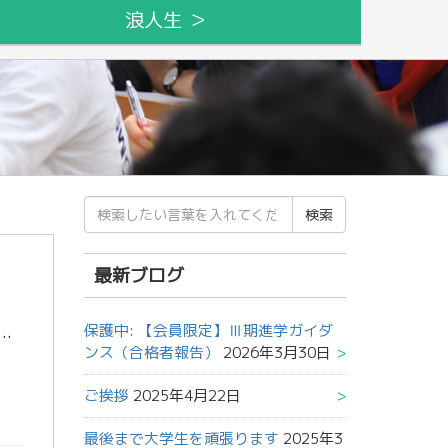
浪人生 ＞
検
索
結
果:
最新ブログ
保護中: 【会員限定】Ⅲ期進学ガイダ
ッフの高村です。 大学受験を控えている皆さんは大学の夏休みが長いことを知っていますか？学部によっては集中講義や実習が入って忙しい期間もありますが、自由に使える時間が沢山 […]
ンス（合格者報告）
2026年3月30日
ご挨拶
2025年4月22日
最後まで大学生を頑張ります
2025年3