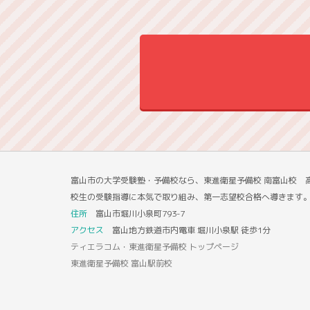
富山市の大学受験塾・予備校なら、東進衛星予備校 南富山校 
校生の受験指導に本気で取り組み、第一志望校合格へ導きます
住所
富山市堀川小泉町793-7
アクセス
富山地方鉄道市内電車 堀川小泉駅 徒歩1分
ティエラコム・東進衛星予備校 トップページ
東進衛星予備校 富山駅前校