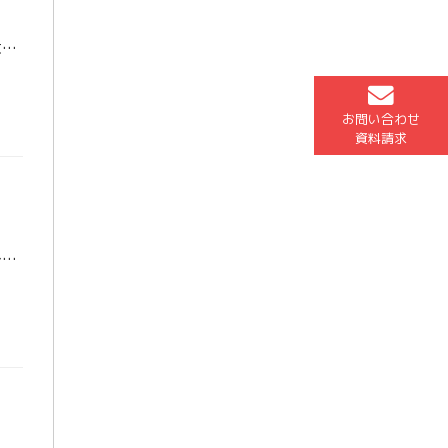
東進衛星予備校 南富山校 スタッフの高村です。 これを見ている皆さんは大学生活がどのようなものかイメージできますか？中学や高校とは違い、全国各地から多くの人が集まるのが大学であり、その分個性的な人もたくさんいま […]
お問い合わせ
資料請求
こんにちは！ 東進衛星予備校 南富山校の澤井です。 いや～暑いですね～、アツイといえば、東進南富山の夏はStudy Max Festival(通称：SMF)というアツ～いイベントが始動します！受講数や来校頻度、 […]