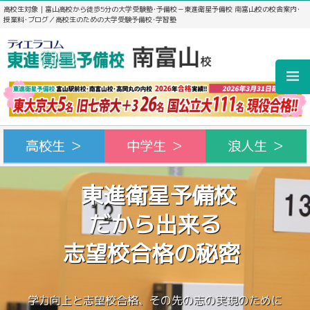
高校生対象｜富山高校から徒歩5分の大学受験塾･予備校－東進衛星予備校 南富山校の校舎案内･
授業料･ブログ／高校生のための大学受験予備校･学習塾
高校生 ＞
中学生 ＞
浪人生 ＞
東進衛星予備校
だから出来る
志望校合格の秘密
学力向上と志望校合格、その先の志の実現のために