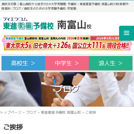
高校生対象｜富山高校から徒歩5分の大学受験塾･予備校－東進衛星予備校 南富山校の校舎案内･
授業料･ブログ／高校生のための大学受験予備校･学習塾
高校生 ＞
中学生 ＞
浪人生 ＞
ブログ
トップページ
>
ブログ
>
東進衛星予備校 南富山校
>
ご挨拶
ご挨拶