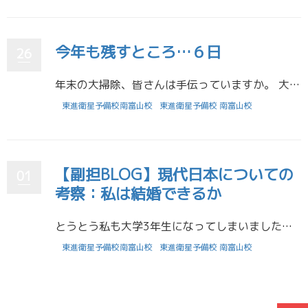
今年も残すところ…６日
26
年末の大掃除、皆さんは手伝っていますか。 大掃除は年末の恒例行事になっていると思います。 ここで思うのは、なぜ年末じゃないと大掃除をしないのか？です。 人間は、 きっかけが無ければしないという捉え方もできますし、 きっか […]
東進衛星予備校南富山校
東進衛星予備校 南富山校
【副担BLOG】現代日本についての
01
考察：私は結婚できるか
とうとう私も大学3年生になってしまいましたが、日本の大学生とは暇なもので、これからの人生について、思いをはせる時間がたっぷりあるのです。今は就活のことで色々悩みもがき苦しんでいますが、ある時ふと、考えました。私って、結婚 […]
東進衛星予備校南富山校
東進衛星予備校 南富山校