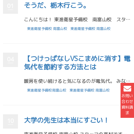
そうだ、栃木行こう。
01
こんにちは！ 東進衛星予備校 南富山校 スタッフの高村です。 大学受験を控えている皆さんは大学の夏休みが長いことを知っていますか？学部によっては集中講義や実習が入って忙しい期間もありますが、自由に使える時間が沢山 […]
東進衛星予備校 南富山校
東進衛星予備校 南富山校
【つけっぱなしVSこまめに消す】電
04
気代を節約する方法とは
暖房を使い続けると気になるのが電気代。 みなさんはつけっぱなしにしていますか？それともこまめに消していますか？電気代の節約にはどちらの方法が有効なのでしょう。 電気なんだからこまめに消した方が節約になると考えている方もい […]
東進衛星予備校南富山校
東進衛星予備校 南富山校
お問い
合わせ
資料請
求
大学の先生は本当にすごい！
10