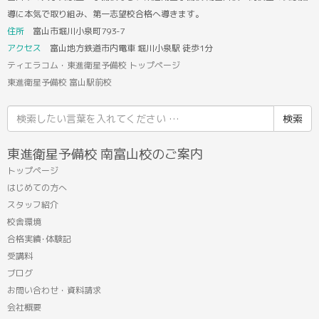
導に本気で取り組み、第一志望校合格へ導きます。
住所
富山市堀川小泉町793-7
アクセス
富山地方鉄道市内電車 堀川小泉駅 徒歩1分
ティエラコム・東進衛星予備校 トップページ
東進衛星予備校 富山駅前校
検
索
結
東進衛星予備校 南富山校のご案内
果:
トップページ
はじめての方へ
スタッフ紹介
校舎環境
合格実績･体験記
受講料
ブログ
お問い合わせ・資料請求
会社概要