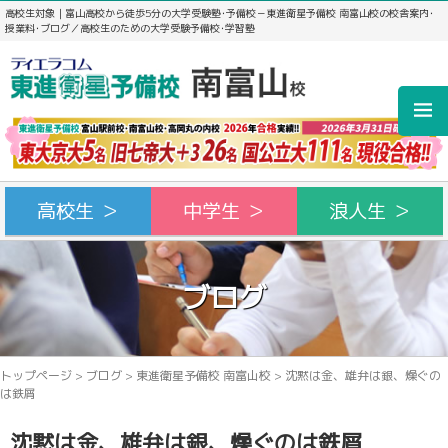
高校生対象｜富山高校から徒歩5分の大学受験塾･予備校－東進衛星予備校 南富山校の校舎案内･
授業料･ブログ／高校生のための大学受験予備校･学習塾
高校生 ＞
中学生 ＞
浪人生 ＞
ブログ
トップページ
>
ブログ
>
東進衛星予備校 南富山校
>
沈黙は金、雄弁は銀、燥ぐの
は鉄屑
沈黙は金、雄弁は銀、燥ぐのは鉄屑