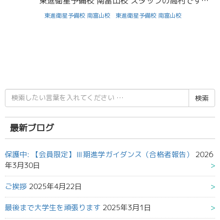
東進衛星予備校 南富山校 スタッフの高村です。 これを見ている皆さんは大学生活がどのようなものかイメージできますか？中学や高校とは違い、全国各地から多くの人が集まるのが大学であり、その分個性的な人もたくさんいま […]
東進衛星予備校 南富山校
東進衛星予備校 南富山校
検
索
結
果:
最新ブログ
保護中: 【会員限定】Ⅲ期進学ガイダンス（合格者報告）
2026
年3月30日
ご挨拶
2025年4月22日
最後まで大学生を頑張ります
2025年3月1日