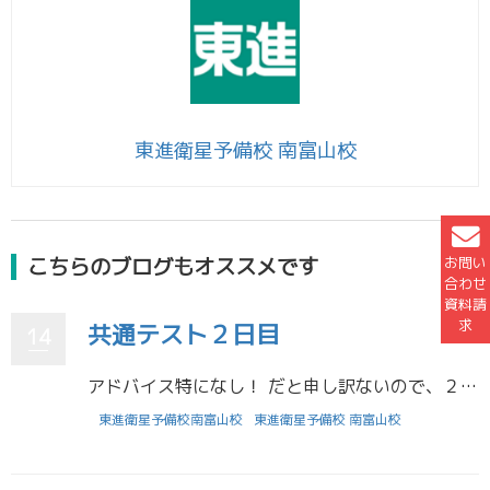
東進衛星予備校 南富山校
こちらのブログもオススメです
お問い
合わせ
資料請
求
共通テスト２日目
14
アドバイス特になし！ だと申し訳ないので、２日目ならではのアドバイスをします。 ①慣れてきた時こそ駄弁らない程よく緊張感しよう。 ②拾えるだけ拾う理数は難易度が変わりやすく当日どうなるか分かりません。最善を尽くすなら、拾 […]
東進衛星予備校南富山校
東進衛星予備校 南富山校