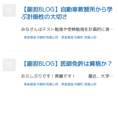
【副担BLOG】自動車教習所から学
01
ぶ計画性の大切さ
みなさんはテスト勉強や受検勉強を計画的に進めることはできていますか？ 普段みなさんに計画的に勉強しようねと言っている私自身、計画的に行動することがとても苦手です。いつも締め切りぎりぎりまで先延ばしにする癖がついてしまい、 […]
東進衛星予備校南富山校
東進衛星予備校 南富山校
【副担BLOG】医師免許は資格か？
15
お久しぶりです！齊藤です！ 最近、大学の授業で紹介された映画を個人的に興味があったので、鑑賞しました。 ネタバレになるので、題名は伏せますが、ある農村部でおきた失踪事件から始まります。失踪したのは、村の医 […]
東進衛星予備校南富山校
東進衛星予備校 南富山校