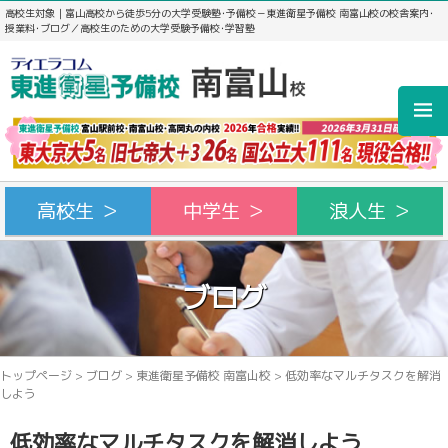
高校生対象｜富山高校から徒歩5分の大学受験塾･予備校－東進衛星予備校 南富山校の校舎案内･
授業料･ブログ／高校生のための大学受験予備校･学習塾
高校生 ＞
中学生 ＞
浪人生 ＞
ブログ
トップページ
>
ブログ
>
東進衛星予備校 南富山校
>
低効率なマルチタスクを解消
しよう
低効率なマルチタスクを解消しよう